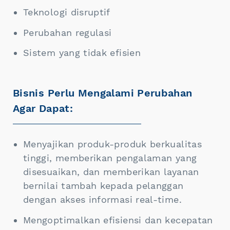
Teknologi disruptif
Perubahan regulasi
Sistem yang tidak efisien
Bisnis Perlu Mengalami Perubahan
Agar Dapat:
Menyajikan produk-produk berkualitas
tinggi, memberikan pengalaman yang
disesuaikan, dan memberikan layanan
bernilai tambah kepada pelanggan
dengan akses informasi real-time.
Mengoptimalkan efisiensi dan kecepatan