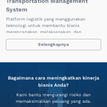
Transportation Management
System
Platform logistik yang menggunakan
teknologi untuk membantu bisnis
merencanakan, melaksanakan, dan
mengoptimalkan pergerakan fisik barang,
Selengkapnya
baik masuk maupun keluar, dan
memastikan pengiriman sesuai, tersedia
dokumentasi yang tepat.
Bagaimana cara meningkatkan kinerja
bisnis Anda?
Kami bantu mengurangi risiko dan
memaksimalkan peluang yang ada.