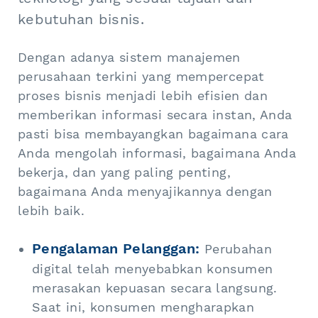
kebutuhan bisnis.
Dengan adanya sistem manajemen
perusahaan terkini yang mempercepat
proses bisnis menjadi lebih efisien dan
memberikan informasi secara instan, Anda
pasti bisa membayangkan bagaimana cara
Anda mengolah informasi, bagaimana Anda
bekerja, dan yang paling penting,
bagaimana Anda menyajikannya dengan
lebih baik.
Pengalaman Pelanggan:
Perubahan
digital telah menyebabkan konsumen
merasakan kepuasan secara langsung.
Saat ini, konsumen mengharapkan