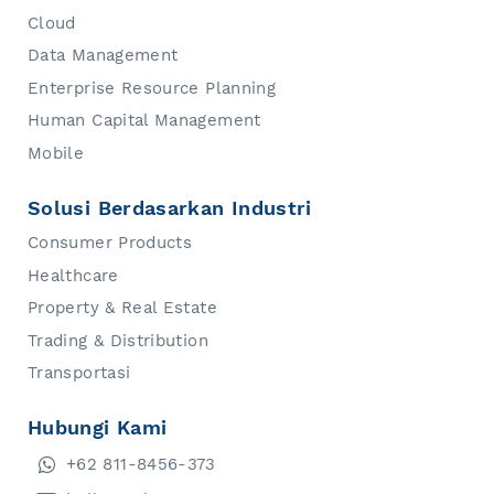
Cloud
Data Management
Enterprise Resource Planning
Human Capital Management
Mobile
Solusi Berdasarkan Industri
Consumer Products
Healthcare
Property & Real Estate
Trading & Distribution
Transportasi
Hubungi Kami
+62 811-8456-373