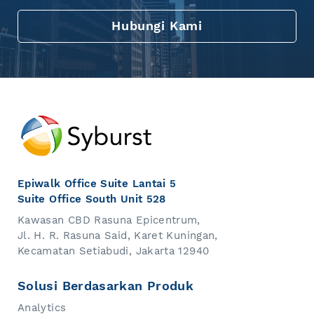
Hubungi Kami
Epiwalk Office Suite Lantai 5
Suite Office South Unit 528
Kawasan CBD Rasuna Epicentrum,
Jl. H. R. Rasuna Said, Karet Kuningan,
Kecamatan Setiabudi, Jakarta 12940
Solusi Berdasarkan Produk
Analytics